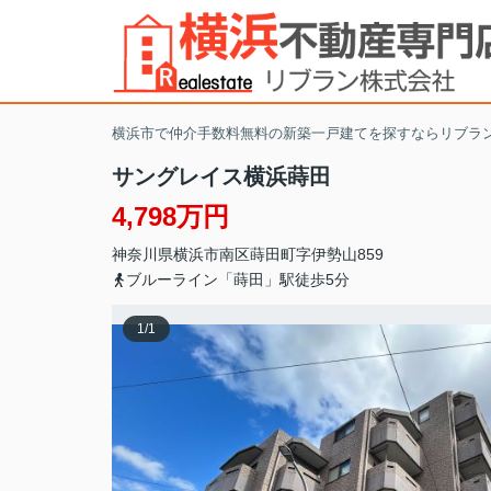
横浜市で仲介手数料無料の新築一戸建てを探すならリブラ
サングレイス横浜蒔田
4,798万円
神奈川県
横浜市南区
蒔田町
字伊勢山859
ブルーライン「蒔田」駅徒歩5分
1
/
1