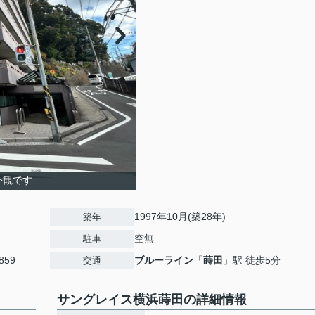
外観です
1997年10月(築28年)
築年
空無
駐車
59
ブルーライン
「
蒔田
」駅 徒歩5分
交通
サングレイス横浜蒔田の詳細情報