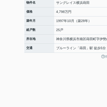
物件名
サングレイス横浜蒔田
価格
4,798万円
築年月
1997年10月（築28年）
総戸数
25戸
所在地
神奈川県
横浜市南区
蒔田町
字伊勢
交通
ブルーライン
「
蒔田
」駅 徒歩5分