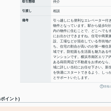
取引態様
仲介
引渡し
相談
備考
引っ越しにも便利なエレベーター付
物件となっています。駅から徒歩5分
内の物件に住むことで、どこへでも
にお出かけできますね。住宅や商業
設、工場などが混在している市街地
ち、住宅の割合が高いのが第一種住
域です。防犯面も生活面も魅力ある
マンションです。横浜市南区エリア
ある蒔田周辺で不動産をお求めなら
域に詳しい当社にお任せ下さい。新
を快適にスタートできるよう、しっ
とサポートいたします。
情報
ポイント)