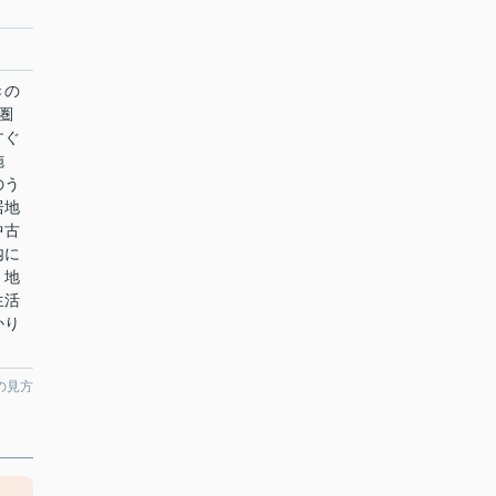
きの
圏
すぐ
施
のう
居地
中古
内に
、地
生活
かり
の見方