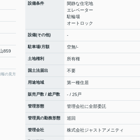
設備条件
閑静な住宅地
エレベーター
駐輪場
オートロック
設備(その他)
-
駐車場/月額
空無/-
山859
土地権利
所有権
国土法届出
不要
情報の見方
用途地域
第一種住居
販売戸数 / 総戸数
- / 25戸
管理形態
管理会社に全部委託
管理員の勤務形態
巡回
管理会社
株式会社ジャストアメニティ