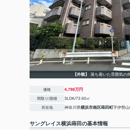
【外観】
落ち着いた雰囲気の
4,798万円
価格
3LDK/73.60㎡
間取り/面積
神奈川県
横浜市南区
蒔田町
字伊勢山8
所在地
サングレイス横浜蒔田の基本情報