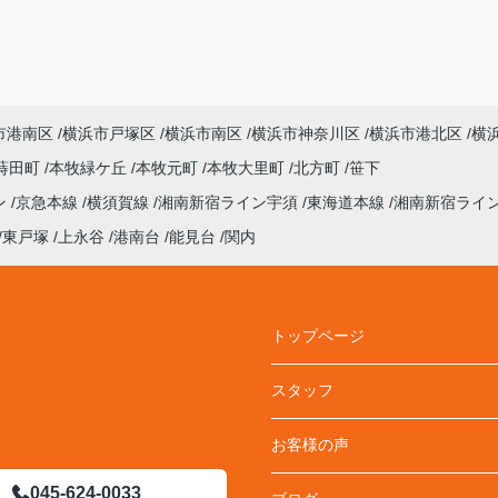
市港南区
横浜市戸塚区
横浜市南区
横浜市神奈川区
横浜市港北区
横
蒔田町
本牧緑ケ丘
本牧元町
本牧大里町
北方町
笹下
ン
京急本線
横須賀線
湘南新宿ライン宇須
東海道本線
湘南新宿ライ
東戸塚
上永谷
港南台
能見台
関内
トップページ
スタッフ
お客様の声
045-624-0033