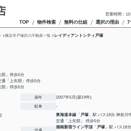
営業時間：10
TOP
物件検索
無料の仕組
選択の理由
レイディアントシティ戸塚
ン
横浜市戸塚区の不動産一覧
矢部」停歩5分
交通「上矢部」停歩5分
矢部」停歩5分
2007年5月(築19年)
築年
-
駐車
東海道本線
「
戸塚
」駅 バス18分 神奈川
2
交通「上矢部」 停歩5分
湘南新宿ライン宇須
「
戸塚
」駅 バス18分
交通