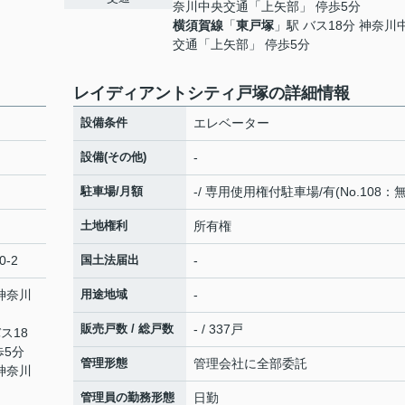
奈川中央交通「上矢部」 停歩5分
横須賀線
「
東戸塚
」駅 バス18分 神奈川
交通「上矢部」 停歩5分
レイディアントシティ戸塚の詳細情報
設備条件
エレベーター
設備(その他)
-
駐車場/月額
-/ 専用使用権付駐車場/有(No.108：
土地権利
所有権
0-2
国土法届出
-
 神奈川
用途地域
-
販売戸数 / 総戸数
- / 337戸
ス18
歩5分
管理形態
管理会社に全部委託
 神奈川
管理員の勤務形態
日勤