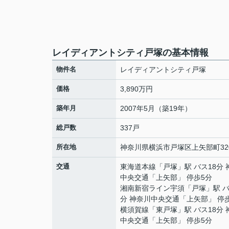
レイディアントシティ戸塚の基本情報
物件名
レイディアントシティ戸塚
価格
3,890万円
築年月
2007年5月（築19年）
総戸数
337戸
所在地
神奈川県
横浜市戸塚区
上矢部町
32
交通
東海道本線
「
戸塚
」駅 バス18分
中央交通「上矢部」 停歩5分
湘南新宿ライン宇須
「
戸塚
」駅 バ
分 神奈川中央交通「上矢部」 停
横須賀線
「
東戸塚
」駅 バス18分
中央交通「上矢部」 停歩5分