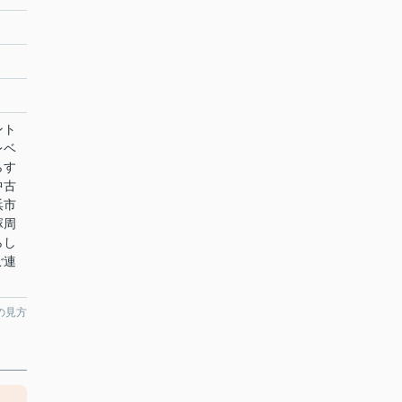
ント
レベ
らす
中古
浜市
塚周
らし
ご連
の見方