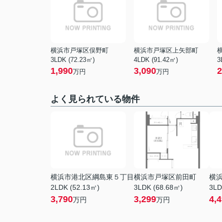
横浜市戸塚区俣野町
横浜市戸塚区上矢部町
3LDK (72.23㎡)
4LDK (91.42㎡)
3
1,990
3,090
2
万円
万円
よく見られている物件
横浜市港北区綱島東５丁目
横浜市戸塚区前田町
横
2LDK (52.13㎡)
3LDK (68.68㎡)
3LD
3,790
3,299
4,
万円
万円