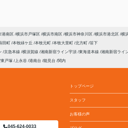
市港南区
横浜市戸塚区
横浜市南区
横浜市神奈川区
横浜市港北区
横
蒔田町
本牧緑ケ丘
本牧元町
本牧大里町
北方町
笹下
ン
京急本線
横須賀線
湘南新宿ライン宇須
東海道本線
湘南新宿ライ
東戸塚
上永谷
港南台
能見台
関内
トップページ
スタッフ
お客様の声
045-624-0033