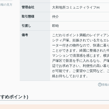
情報の見方
管理会社
大和地所コミュニティライフ㈱
取引態様
仲介
引渡し
即時
備考
こだわりポイント満載のレイディア
シティ戸塚。妊娠されている方もエ
ーター付きの物件なので、快適に暮
ことができます。綺麗に整備された
マンションで清潔感を感じます。横
戸塚区で新居を手に入れるなら、戸
辺でお求め下さい。利便性の高い暮
が可能です。ご要望やご質問など、
絡お待ちしております。
情報
すめポイント)