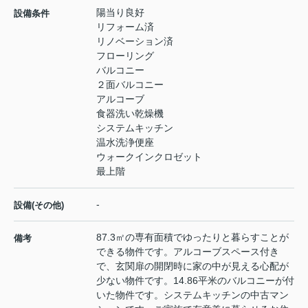
陽当り良好
設備条件
リフォーム済
リノベーション済
フローリング
バルコニー
２面バルコニー
アルコーブ
食器洗い乾燥機
システムキッチン
温水洗浄便座
ウォークインクロゼット
最上階
-
設備(その他)
87.3㎡の専有面積でゆったりと暮らすことが
備考
できる物件です。アルコーブスペース付き
で、玄関扉の開閉時に家の中が見える心配が
少ない物件です。14.86平米のバルコニーが付
いた物件です。システムキッチンの中古マン