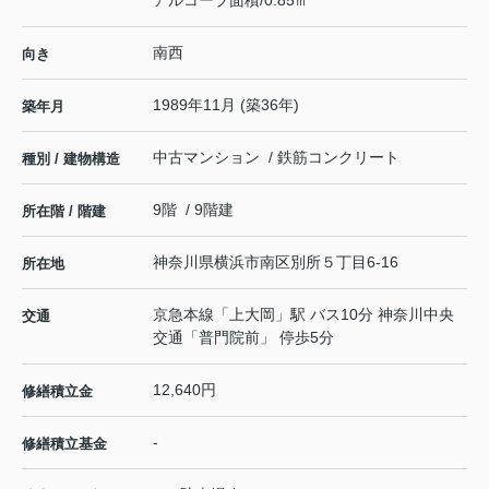
南西
向き
1989年11月 (築36年)
築年月
中古マンション / 鉄筋コンクリート
種別 / 建物構造
9階 / 9階建
所在階 / 階建
神奈川県
横浜市南区
別所
５丁目6-16
所在地
京急本線
「
上大岡
」駅 バス10分 神奈川中央
交通
交通「普門院前」 停歩5分
12,640円
修繕積立金
-
修繕積立基金