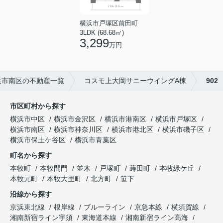
横浜市戸塚区前田町
3LDK (68.68㎡)
3,299
万円
浜市南区の不動産一覧
コスモ上大岡サニーウイングA棟
902
市区町村から探す
横浜市中区
横浜市金沢区
横浜市港南区
横浜市戸塚区
横浜市南区
横浜市神奈川区
横浜市港北区
横浜市磯子区
横浜市保土ケ谷区
横浜市青葉区
町名から探す
本牧町
本牧間門
並木
戸塚町
蒔田町
本牧緑ケ丘
本牧元町
本牧大里町
北方町
笹下
沿線から探す
京浜東北線
根岸線
ブルーライン
京急本線
横須賀線
湘南新宿ライン宇須
東海道本線
湘南新宿ライン高海