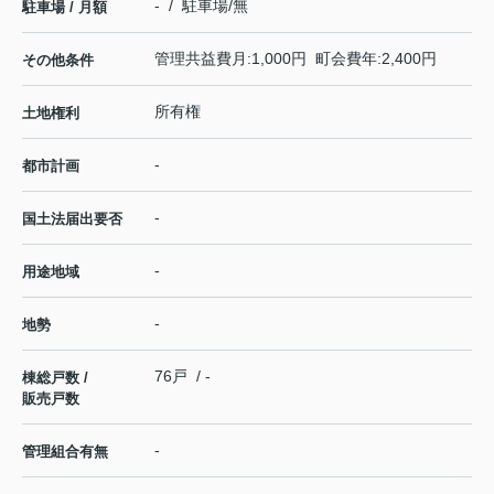
- / 駐車場/無
駐車場 / 月額
管理共益費月:1,000円 町会費年:2,400円
その他条件
所有権
土地権利
-
都市計画
-
国土法届出要否
-
用途地域
-
地勢
76戸 / -
棟総戸数 /
販売戸数
-
管理組合有無