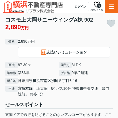
0
ログイン
お気に入り
コスモ上大岡サニーウイングA棟 902
2,890
万円
2,890万円
価格
支払いシミュレーション
87.30㎡
3LDK
面積
間取り
築36年
9階/9階建
築年数
所在階
神奈川県
横浜市南区
別所
５丁目6-16
所在地
京急本線
「
上大岡
」駅 バス10分 神奈川中央交通「普門
交通
院前」 停歩5分
セールスポイント
玄関ドアで通行を妨げることのないアルコーブがあります。ここ