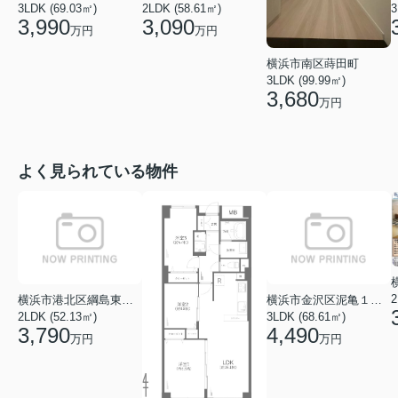
3LDK (69.03㎡)
2LDK (58.61㎡)
3
3,990
3,090
万円
万円
横浜市南区蒔田町
3LDK (99.99㎡)
3,680
万円
よく見られている物件
2
横浜市港北区綱島東５丁目
横浜市金沢区泥亀１丁目
2LDK (52.13㎡)
3LDK (68.61㎡)
3,790
4,490
万円
万円