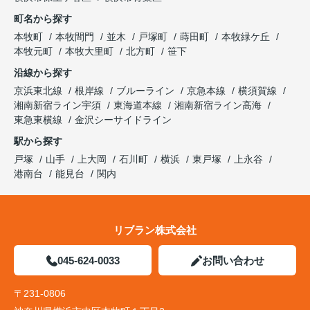
町名から探す
本牧町
本牧間門
並木
戸塚町
蒔田町
本牧緑ケ丘
本牧元町
本牧大里町
北方町
笹下
沿線から探す
京浜東北線
根岸線
ブルーライン
京急本線
横須賀線
湘南新宿ライン宇須
東海道本線
湘南新宿ライン高海
東急東横線
金沢シーサイドライン
駅から探す
戸塚
山手
上大岡
石川町
横浜
東戸塚
上永谷
港南台
能見台
関内
リブラン株式会社
045-624-0033
お問い合わせ
〒231-0806