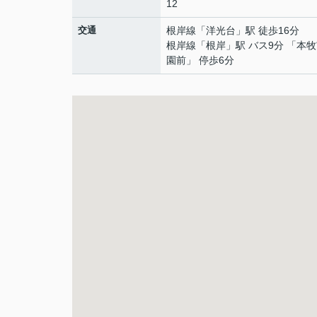
12
交通
根岸線
「
洋光台
」駅 徒歩16分
根岸線
「
根岸
」駅 バス9分 「本
園前」 停歩6分