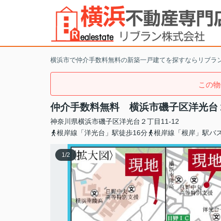
横浜市で仲介手数料無料の新築一戸建てを探すならリブラ
この物
仲介手数料無料 横浜市磯子区洋光台
神奈川県
横浜市磯子区
洋光台
２丁目11-12
根岸線「洋光台」駅徒歩16分
根岸線「根岸」駅バス
1
/
2