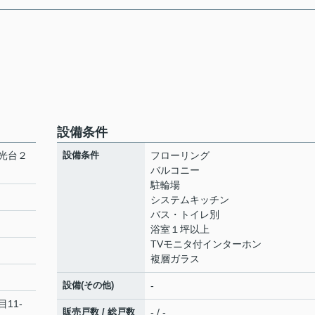
設備条件
光台２
設備条件
フローリング
バルコニー
駐輪場
システムキッチン
バス・トイレ別
浴室１坪以上
TVモニタ付インターホン
複層ガラス
設備(その他)
-
目11-
販売戸数 / 総戸数
- / -