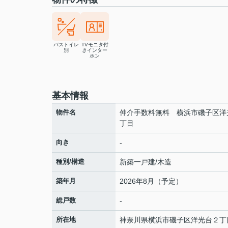
バストイレ
TVモニタ付
別
きインター
ホン
基本情報
物件名
仲介手数料無料 横浜市磯子区洋
丁目
向き
-
種別/構造
新築一戸建/木造
築年月
2026年8月（予定）
総戸数
-
所在地
神奈川県
横浜市磯子区
洋光台
２丁