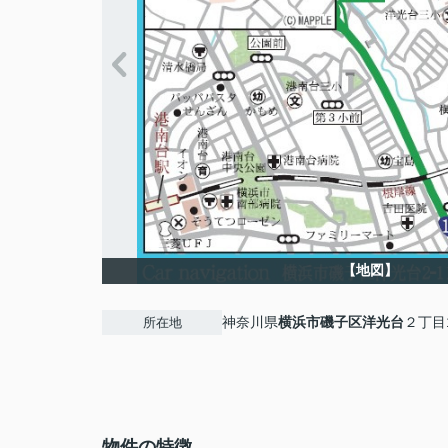
【地図】
神奈川県
横浜市磯子区
洋光台
２丁目1
所在地
物件の特徴