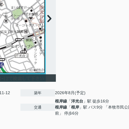
1-12
2026年8月(予定)
築年
根岸線
「
洋光台
」駅 徒歩16分
根岸線
「
根岸
」駅 バス9分 「本牧市民公
交通
前」 停歩6分