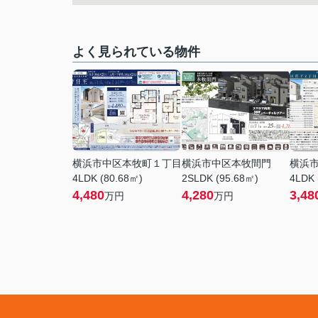
よく見られている物件
横浜市中区本牧町１丁目
横浜市中区本牧間門
横浜
4LDK (80.68㎡)
2SLDK (95.68㎡)
4LDK 
4,480
4,280
3,48
万円
万円