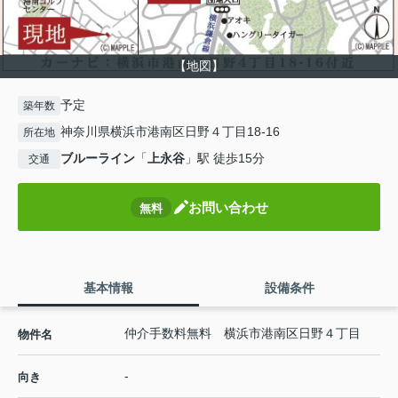
【地図】
予定
築年数
神奈川県横浜市港南区日野４丁目18-16
所在地
ブルーライン
「
上永谷
」駅 徒歩15分
交通
お問い合わせ
無料
基本情報
設備条件
仲介手数料無料 横浜市港南区日野４丁目
物件名
-
向き