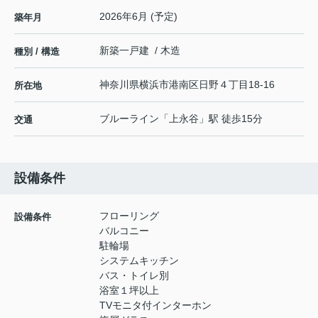
2026年6月 (予定)
築年月
新築一戸建 / 木造
種別 / 構造
神奈川県
横浜市港南区
日野
４丁目18-16
所在地
ブルーライン
「
上永谷
」駅 徒歩15分
交通
設備条件
フローリング
設備条件
バルコニー
駐輪場
システムキッチン
バス・トイレ別
浴室１坪以上
TVモニタ付インターホン