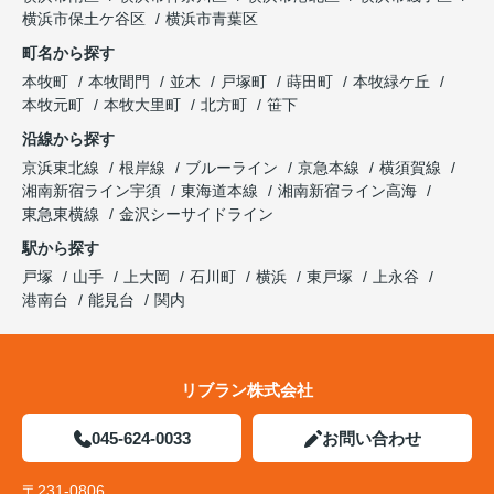
横浜市保土ケ谷区
横浜市青葉区
町名から探す
本牧町
本牧間門
並木
戸塚町
蒔田町
本牧緑ケ丘
本牧元町
本牧大里町
北方町
笹下
沿線から探す
京浜東北線
根岸線
ブルーライン
京急本線
横須賀線
湘南新宿ライン宇須
東海道本線
湘南新宿ライン高海
東急東横線
金沢シーサイドライン
駅から探す
戸塚
山手
上大岡
石川町
横浜
東戸塚
上永谷
港南台
能見台
関内
リブラン株式会社
045-624-0033
お問い合わせ
〒231-0806