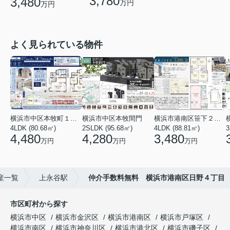
3,780
3,480
万円
万円
よく見られている物件
横浜市中区本牧町１丁目
横浜市中区本牧間門
横浜市港南区笹下２丁目
4LDK (80.68㎡)
2SLDK (95.68㎡)
4LDK (88.81㎡)
3
4,480
4,280
3,480
万円
万円
万円
産一覧
上永谷駅
仲介手数料無料 横浜市港南区日野４丁目
市区町村から探す
横浜市中区
横浜市金沢区
横浜市港南区
横浜市戸塚区
横浜市南区
横浜市神奈川区
横浜市港北区
横浜市磯子区