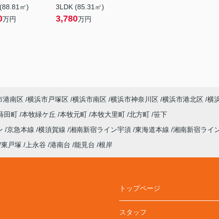
(88.81㎡)
3LDK (85.31㎡)
0
3,780
万円
万円
市港南区
横浜市戸塚区
横浜市南区
横浜市神奈川区
横浜市港北区
横
蒔田町
本牧緑ケ丘
本牧元町
本牧大里町
北方町
笹下
ン
京急本線
横須賀線
湘南新宿ライン宇須
東海道本線
湘南新宿ライ
東戸塚
上永谷
港南台
能見台
根岸
トップページ
スタッフ