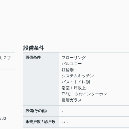
設備条件
町２丁
設備条件
フローリング
バルコニー
駐輪場
システムキッチン
バス・トイレ別
浴室１坪以上
TVモニタ付インターホン
複層ガラス
設備(その他)
-
80
販売戸数 / 総戸数
- / -