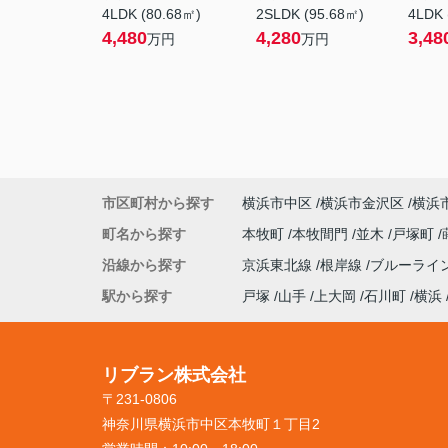
4LDK (80.68㎡)
2SLDK (95.68㎡)
4LDK 
4,480
4,280
3,48
万円
万円
市区町村から探す
横浜市中区
横浜市金沢区
横浜
町名から探す
本牧町
本牧間門
並木
戸塚町
沿線から探す
京浜東北線
根岸線
ブルーライ
駅から探す
戸塚
山手
上大岡
石川町
横浜
リブラン株式会社
〒231-0806
神奈川県横浜市中区本牧町１丁目2