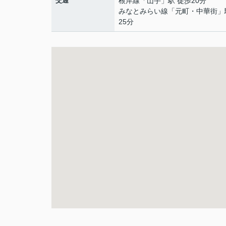
交通
根岸線
「
山手
」駅 徒歩20分
みなとみらい線
「
元町・中華街
」
25分