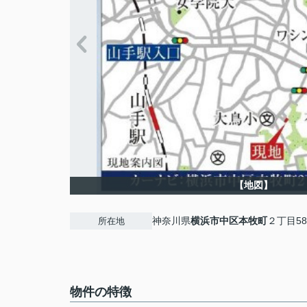
【地図】
神奈川県
横浜市中区
本牧町
２丁目58
所在地
物件の特徴