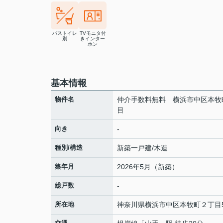
バストイレ
TVモニタ付
別
きインター
ホン
基本情報
物件名
仲介手数料無料 横浜市中区本牧
目
向き
-
種別/構造
新築一戸建/木造
築年月
2026年5月（新築）
総戸数
-
所在地
神奈川県
横浜市中区
本牧町
２丁目5