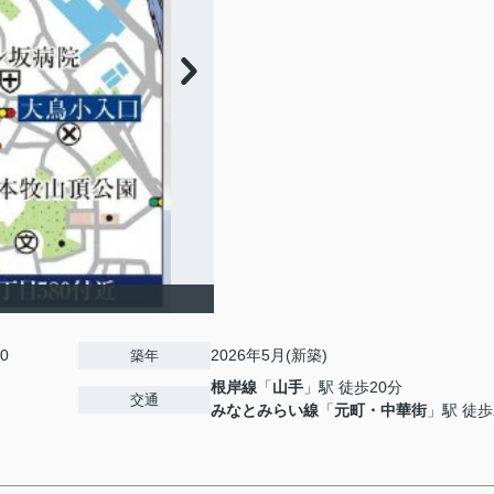
0
2026年5月(新築)
築年
根岸線
「
山手
」駅 徒歩20分
交通
みなとみらい線
「
元町・中華街
」駅 徒歩