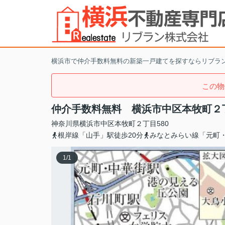
横浜市で仲介手数料無料の新築一戸建てを探すならリブラ
この物
仲介手数料無料 横浜市中区本牧町２
神奈川県
横浜市中区
本牧町
２丁目580
根岸線「山手」駅徒歩20分
みなとみらい線「元町・
1
/
1