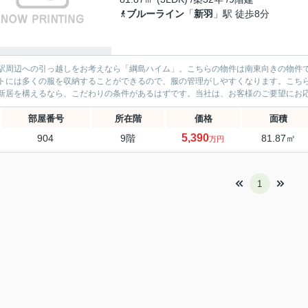
ブルーライン
「
新羽
」駅 徒歩8分
駅周辺への引っ越しをお考えなら「綱島ハイム」。こちらの物件は南東向きの物件
トには多くの服を収納することができるので、服の管理がしやすくなります。こち
新居を構えるなら、こだわりの条件があるはずです。当社は、お客様のご要望にお応
部屋番号
所在階
価格
面積
5,390
904
9階
81.87㎡
万円
1