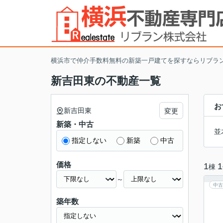
横浜市で仲介手数料無料の新築一戸建てを探すならリブラ
新吉田東の不動産一覧
お
新吉田東
変更
新築・中古
並
指定しない
新築
中古
価格
1
1
棟
～
中古
築年数