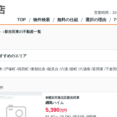
営業時間：10
TOP
物件検索
無料の仕組
選択の理由
新吉田東の不動産一覧
ン
すすめのエリア
木
/
戸塚町
/
蒔田町
/
東朝比奈
/
能見台
/
六浦
/
柴町
/
六浦南
/
富岡東
/
下倉田
件
マンション
横浜市港北区
新吉田東
綱島ハイム
5,390
万円
81.87㎡ (3LDK) /築32年 /9階建