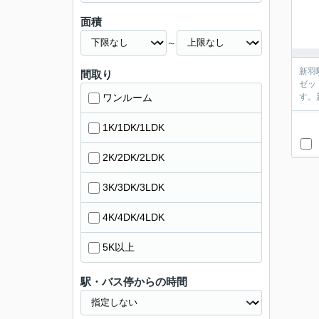
面積
～
新羽
間取り
ゼッ
ワンルーム
す。
1K/1DK/1LDK
2K/2DK/2LDK
3K/3DK/3LDK
4K/4DK/4LDK
5K以上
駅・バス停からの時間