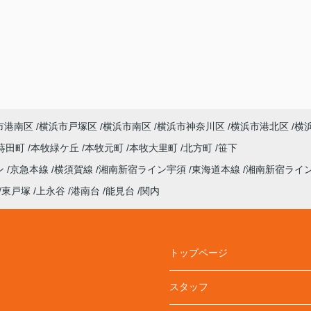
市港南区
横浜市戸塚区
横浜市南区
横浜市神奈川区
横浜市港北区
横
蒔田町
本牧緑ケ丘
本牧元町
本牧大里町
北方町
笹下
ン
京急本線
横須賀線
湘南新宿ライン宇須
東海道本線
湘南新宿ライ
東戸塚
上永谷
港南台
能見台
関内
トップページ
スタッフ